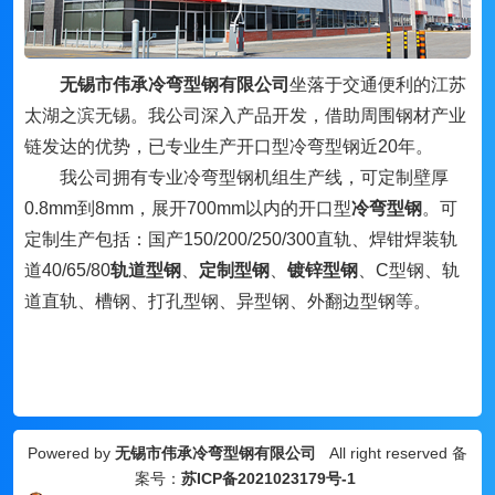
无锡市伟承冷弯型钢有限公司
坐落于交通便利的江苏
太湖之滨无锡。我公司深入产品开发，借助周围钢材产业
链发达的优势，已专业生产开口型冷弯型钢近20年。
我公司拥有专业冷弯型钢机组生产线，可定制壁厚
0.8mm到8mm，展开700mm以内的开口型
冷弯型钢
。可
定制生产包括：国产150/200/250/300直轨、焊钳焊装轨
道40/65/80
轨道型钢
、
定制型钢
、
镀锌型钢
、
C型钢、轨
道直轨、槽钢、打孔型钢、异型钢、外翻边型钢等。
Powered by
无锡市伟承冷弯型钢有限公司
All right reserved 备
案号：
苏ICP备2021023179号-1