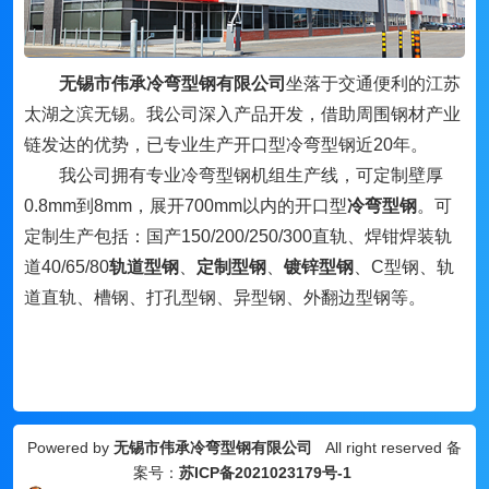
无锡市伟承冷弯型钢有限公司
坐落于交通便利的江苏
太湖之滨无锡。我公司深入产品开发，借助周围钢材产业
链发达的优势，已专业生产开口型冷弯型钢近20年。
我公司拥有专业冷弯型钢机组生产线，可定制壁厚
0.8mm到8mm，展开700mm以内的开口型
冷弯型钢
。可
定制生产包括：国产150/200/250/300直轨、焊钳焊装轨
道40/65/80
轨道型钢
、
定制型钢
、
镀锌型钢
、
C型钢、轨
道直轨、槽钢、打孔型钢、异型钢、外翻边型钢等。
Powered by
无锡市伟承冷弯型钢有限公司
All right reserved 备
案号：
苏ICP备2021023179号-1