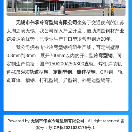
无锡市伟承冷弯型钢有限公司
坐落于交通便利的江苏
太湖之滨无锡。我公司深入产品开发，借助周围钢材产业
链发达的优势，已专业生产开口型冷弯型钢近20年。
我公司拥有专业冷弯型钢机组生产线，可定制壁厚
0.8mm到8mm，展开700mm以内的开口型
冷弯型钢
。可
定制生产包括：国产150/200/250/300直轨、焊钳焊装轨
道40/65/80
轨道型钢
、
定制型钢
、
镀锌型钢
、
C型钢、轨
道直轨、槽钢、打孔型钢、异型钢、外翻边型钢等。
Powered by
无锡市伟承冷弯型钢有限公司
All right reserved 备
案号：
苏ICP备2021023179号-1