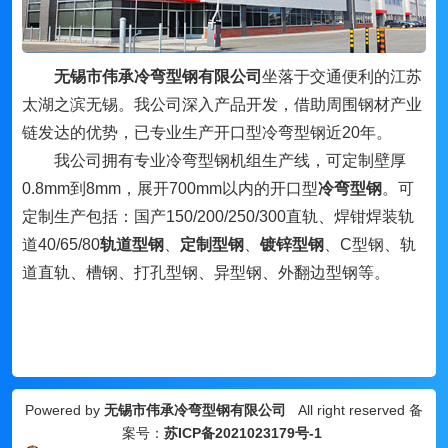
无锡市伟承冷弯型钢有限公司
坐落于交通便利的江苏
太湖之滨无锡。我公司深入产品开发，借助周围钢材产业
链发达的优势，已专业生产开口型冷弯型钢近20年。
我公司拥有专业冷弯型钢机组生产线，可定制壁厚
0.8mm到8mm，展开700mm以内的开口型
冷弯型钢
。可
定制生产包括：国产150/200/250/300直轨、焊钳焊装轨
道40/65/80
轨道型钢
、
定制型钢
、
镀锌型钢
、
C型钢、轨
道直轨、槽钢、打孔型钢、异型钢、外翻边型钢等。
Powered by
无锡市伟承冷弯型钢有限公司
All right reserved 备
案号：
苏ICP备2021023179号-1