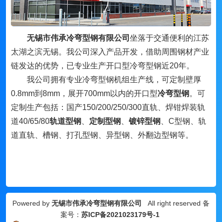
无锡市伟承冷弯型钢有限公司
坐落于交通便利的江苏
太湖之滨无锡。我公司深入产品开发，借助周围钢材产业
链发达的优势，已专业生产开口型冷弯型钢近20年。
我公司拥有专业冷弯型钢机组生产线，可定制壁厚
0.8mm到8mm，展开700mm以内的开口型
冷弯型钢
。可
定制生产包括：国产150/200/250/300直轨、焊钳焊装轨
道40/65/80
轨道型钢
、
定制型钢
、
镀锌型钢
、
C型钢、轨
道直轨、槽钢、打孔型钢、异型钢、外翻边型钢等。
Powered by
无锡市伟承冷弯型钢有限公司
All right reserved 备
案号：
苏ICP备2021023179号-1