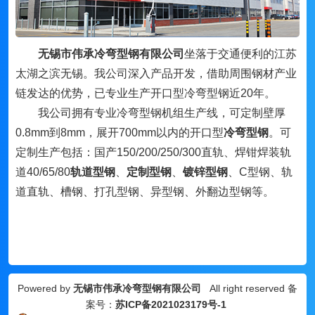
无锡市伟承冷弯型钢有限公司
坐落于交通便利的江苏
太湖之滨无锡。我公司深入产品开发，借助周围钢材产业
链发达的优势，已专业生产开口型冷弯型钢近20年。
我公司拥有专业冷弯型钢机组生产线，可定制壁厚
0.8mm到8mm，展开700mm以内的开口型
冷弯型钢
。可
定制生产包括：国产150/200/250/300直轨、焊钳焊装轨
道40/65/80
轨道型钢
、
定制型钢
、
镀锌型钢
、
C型钢、轨
道直轨、槽钢、打孔型钢、异型钢、外翻边型钢等。
Powered by
无锡市伟承冷弯型钢有限公司
All right reserved 备
案号：
苏ICP备2021023179号-1