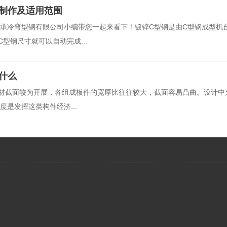
制作及适用范围
承冷弯型钢有限公司小编带您一起来看下！镀锌C型钢是由C型钢成型机
型钢尺寸就可以自动完成...
什么
材截面较为开展，各组成板件的宽厚比往往较大，截面容易凸曲。设计中
是发挥这类构件经济...