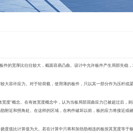
板件的宽厚比往往较大，截面容易凸曲。设计中允许板件产生局部失稳，
用较大容许应力。对于轻荷载，使用薄的板件，只以其一部分作为压杆或
效宽度”概念。在有效宽度概念中，认为当板局部屈曲应力已被超过后，则
劲肋附近和拐角处。在这样的区域，在构件破坏以前，板的应力将接近或
挠度值比计算值为大。若在计算中只将和加劲肋相连的板按其宽度等于板