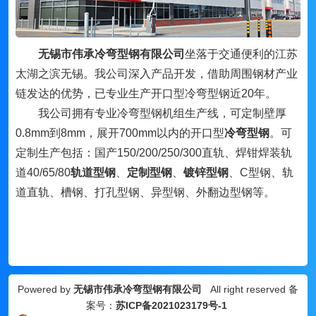
无锡市伟承冷弯型钢有限公司
坐落于交通便利的江苏
太湖之滨无锡。我公司深入产品开发，借助周围钢材产业
链发达的优势，已专业生产开口型冷弯型钢近20年。
我公司拥有专业冷弯型钢机组生产线，可定制壁厚
0.8mm到8mm，展开700mm以内的开口型
冷弯型钢
。可
定制生产包括：国产150/200/250/300直轨、焊钳焊装轨
道40/65/80
轨道型钢
、
定制型钢
、
镀锌型钢
、
C型钢、轨
道直轨、槽钢、打孔型钢、异型钢、外翻边型钢等。
Powered by
无锡市伟承冷弯型钢有限公司
All right reserved 备
案号：
苏ICP备2021023179号-1