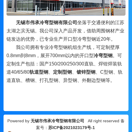
无锡市伟承冷弯型钢有限公司
坐落于交通便利的江苏
太湖之滨无锡。我公司深入产品开发，借助周围钢材产业
链发达的优势，已专业生产开口型冷弯型钢近20年。
我公司拥有专业冷弯型钢机组生产线，可定制壁厚
0.8mm到8mm，展开700mm以内的开口型
冷弯型钢
。可
定制生产包括：国产150/200/250/300直轨、焊钳焊装轨
道40/65/80
轨道型钢
、
定制型钢
、
镀锌型钢
、
C型钢、轨
道直轨、槽钢、打孔型钢、异型钢、外翻边型钢等。
Powered by
无锡市伟承冷弯型钢有限公司
All right reserved 备
案号：
苏ICP备2021023179号-1