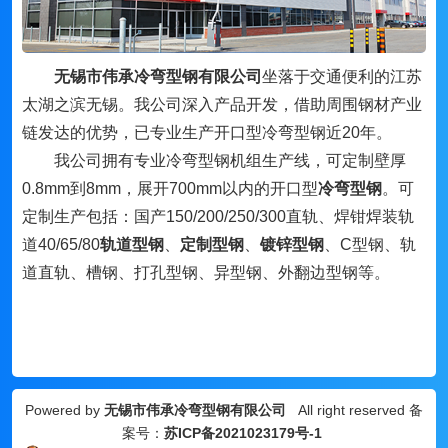
无锡市伟承冷弯型钢有限公司
坐落于交通便利的江苏
太湖之滨无锡。我公司深入产品开发，借助周围钢材产业
链发达的优势，已专业生产开口型冷弯型钢近20年。
我公司拥有专业冷弯型钢机组生产线，可定制壁厚
0.8mm到8mm，展开700mm以内的开口型
冷弯型钢
。可
定制生产包括：国产150/200/250/300直轨、焊钳焊装轨
道40/65/80
轨道型钢
、
定制型钢
、
镀锌型钢
、
C型钢、轨
道直轨、槽钢、打孔型钢、异型钢、外翻边型钢等。
Powered by
无锡市伟承冷弯型钢有限公司
All right reserved 备
案号：
苏ICP备2021023179号-1