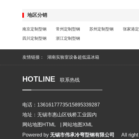
地区分销
南京定制型钢
常州定制型钢
苏州定制型钢
张家港定
四川定制型钢
浙江定制型钢
友情链接：
湖南实验室设备超低温冰箱
HOTLINE
联系热线
电话：13616177735/15895339287
地址：无锡市惠山区钱桥工业园内
网站地图HTML
|
网站地图XML
Powered by
无锡市伟承冷弯型钢有限公司
All rig