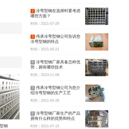
冷弯型钢在选择时要考虑
2
哪些方面？
时间：2021-07-29
伟承冷弯型钢公司告诉您
3
冷弯型钢的特点
时间：2021-05-21
冷弯型钢厂家具备怎样优
4
势，拥有哪些技术
时间：2023-11-08
伟承冷弯型钢公司为您介
5
绍冷弯型钢的生产工艺
时间：2021-05-26
冷弯型钢厂家生产的产品
6
拥有什么样的优势和特点
型钢
时间：2021-07-15