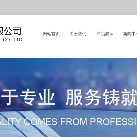
网站首页
关于我们
产品展示
新闻中