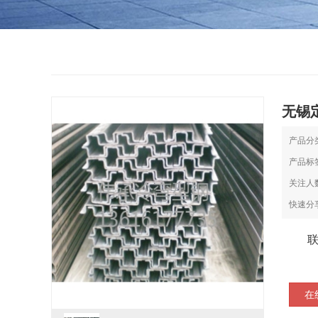
无锡
产品分
产品标
关注人
快速分
在