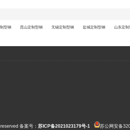
制型钢
昆山定制型钢
无锡定制型钢
盐城定制型钢
山东定制
ht reserved 备案号：
苏ICP备2021023179号-1
苏公网安备3202