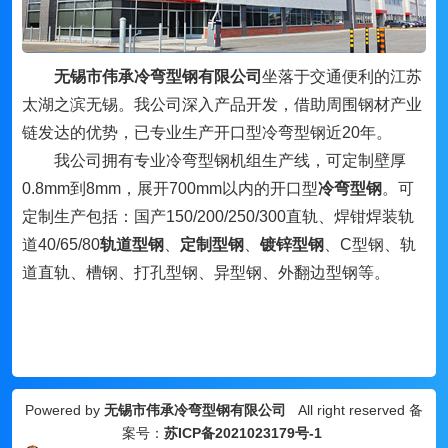
无锡市伟承冷弯型钢有限公司
坐落于交通便利的江苏
太湖之滨无锡。我公司深入产品开发，借助周围钢材产业
链发达的优势，已专业生产开口型冷弯型钢近20年。
我公司拥有专业冷弯型钢机组生产线，可定制壁厚
0.8mm到8mm，展开700mm以内的开口型
冷弯型钢
。可
定制生产包括：国产150/200/250/300直轨、焊钳焊装轨
道40/65/80
轨道型钢
、
定制型钢
、
镀锌型钢
、
C型钢、轨
道直轨、槽钢、打孔型钢、异型钢、外翻边型钢等。
Powered by
无锡市伟承冷弯型钢有限公司
All right reserved 备
案号：
苏ICP备2021023179号-1