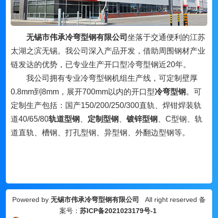
无锡市伟承冷弯型钢有限公司
坐落于交通便利的江苏
太湖之滨无锡。我公司深入产品开发，借助周围钢材产业
链发达的优势，已专业生产开口型冷弯型钢近20年。
我公司拥有专业冷弯型钢机组生产线，可定制壁厚
0.8mm到8mm，展开700mm以内的开口型
冷弯型钢
。可
定制生产包括：国产150/200/250/300直轨、焊钳焊装轨
道40/65/80
轨道型钢
、
定制型钢
、
镀锌型钢
、
C型钢、轨
道直轨、槽钢、打孔型钢、异型钢、外翻边型钢等。
Powered by
无锡市伟承冷弯型钢有限公司
All right reserved 备
案号：
苏ICP备2021023179号-1