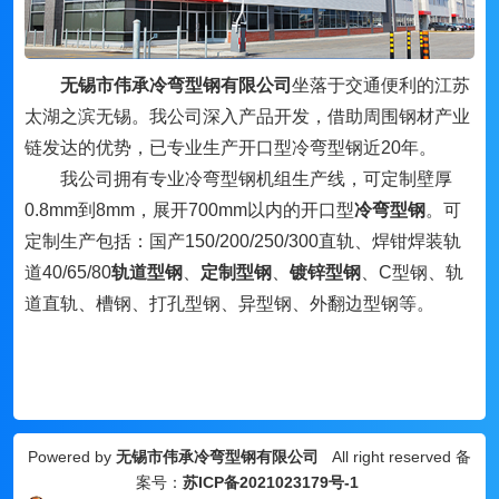
无锡市伟承冷弯型钢有限公司
坐落于交通便利的江苏
太湖之滨无锡。我公司深入产品开发，借助周围钢材产业
链发达的优势，已专业生产开口型冷弯型钢近20年。
我公司拥有专业冷弯型钢机组生产线，可定制壁厚
0.8mm到8mm，展开700mm以内的开口型
冷弯型钢
。可
定制生产包括：国产150/200/250/300直轨、焊钳焊装轨
道40/65/80
轨道型钢
、
定制型钢
、
镀锌型钢
、
C型钢、轨
道直轨、槽钢、打孔型钢、异型钢、外翻边型钢等。
Powered by
无锡市伟承冷弯型钢有限公司
All right reserved 备
案号：
苏ICP备2021023179号-1