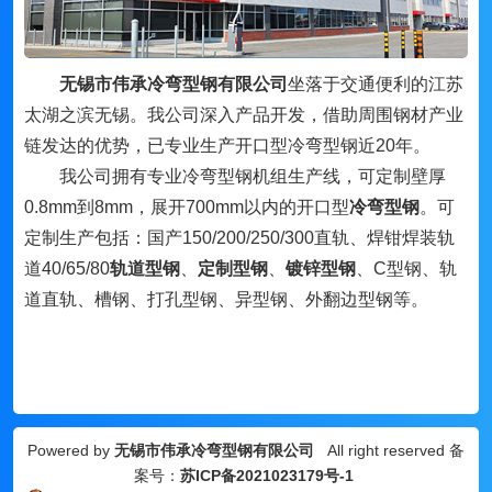
无锡市伟承冷弯型钢有限公司
坐落于交通便利的江苏
太湖之滨无锡。我公司深入产品开发，借助周围钢材产业
链发达的优势，已专业生产开口型冷弯型钢近20年。
我公司拥有专业冷弯型钢机组生产线，可定制壁厚
0.8mm到8mm，展开700mm以内的开口型
冷弯型钢
。可
定制生产包括：国产150/200/250/300直轨、焊钳焊装轨
道40/65/80
轨道型钢
、
定制型钢
、
镀锌型钢
、
C型钢、轨
道直轨、槽钢、打孔型钢、异型钢、外翻边型钢等。
Powered by
无锡市伟承冷弯型钢有限公司
All right reserved 备
案号：
苏ICP备2021023179号-1