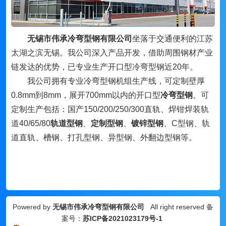
无锡市伟承冷弯型钢有限公司
坐落于交通便利的江苏
太湖之滨无锡。我公司深入产品开发，借助周围钢材产业
链发达的优势，已专业生产开口型冷弯型钢近20年。
我公司拥有专业冷弯型钢机组生产线，可定制壁厚
0.8mm到8mm，展开700mm以内的开口型
冷弯型钢
。可
定制生产包括：国产150/200/250/300直轨、焊钳焊装轨
道40/65/80
轨道型钢
、
定制型钢
、
镀锌型钢
、
C型钢、轨
道直轨、槽钢、打孔型钢、异型钢、外翻边型钢等。
Powered by
无锡市伟承冷弯型钢有限公司
All right reserved 备
案号：
苏ICP备2021023179号-1