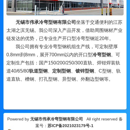
无锡市伟承冷弯型钢有限公司
坐落于交通便利的江苏
太湖之滨无锡。我公司深入产品开发，借助周围钢材产业
链发达的优势，已专业生产开口型冷弯型钢近20年。
我公司拥有专业冷弯型钢机组生产线，可定制壁厚
0.8mm到8mm，展开700mm以内的开口型
冷弯型钢
。可
定制生产包括：国产150/200/250/300直轨、焊钳焊装轨
道40/65/80
轨道型钢
、
定制型钢
、
镀锌型钢
、
C型钢、轨
道直轨、槽钢、打孔型钢、异型钢、外翻边型钢等。
Powered by
无锡市伟承冷弯型钢有限公司
All right reserved 备
案号：
苏ICP备2021023179号-1