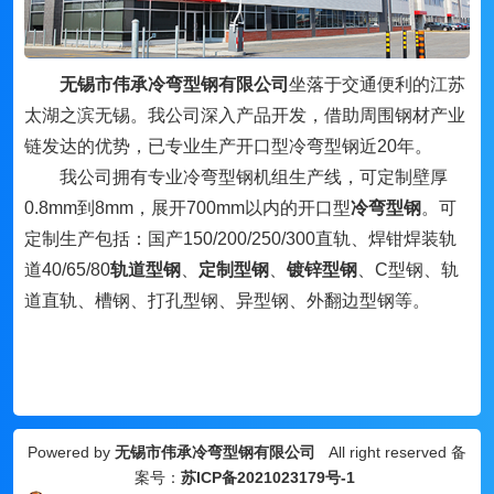
无锡市伟承冷弯型钢有限公司
坐落于交通便利的江苏
太湖之滨无锡。我公司深入产品开发，借助周围钢材产业
链发达的优势，已专业生产开口型冷弯型钢近20年。
我公司拥有专业冷弯型钢机组生产线，可定制壁厚
0.8mm到8mm，展开700mm以内的开口型
冷弯型钢
。可
定制生产包括：国产150/200/250/300直轨、焊钳焊装轨
道40/65/80
轨道型钢
、
定制型钢
、
镀锌型钢
、
C型钢、轨
道直轨、槽钢、打孔型钢、异型钢、外翻边型钢等。
Powered by
无锡市伟承冷弯型钢有限公司
All right reserved 备
案号：
苏ICP备2021023179号-1