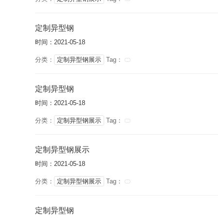
定制异型钢
时间：2021-05-18
分类：
定制异型钢展示
Tag：
定制异型钢
时间：2021-05-18
分类：
定制异型钢展示
Tag：
定制异型钢展示
时间：2021-05-18
分类：
定制异型钢展示
Tag：
定制异型钢