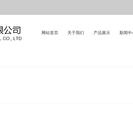
网站首页
关于我们
产品展示
新闻中